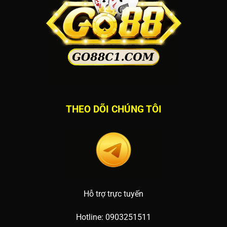
THEO DÕI CHÚNG TÔI
Hỗ trợ trực tuyến
Hotline:
0903251511