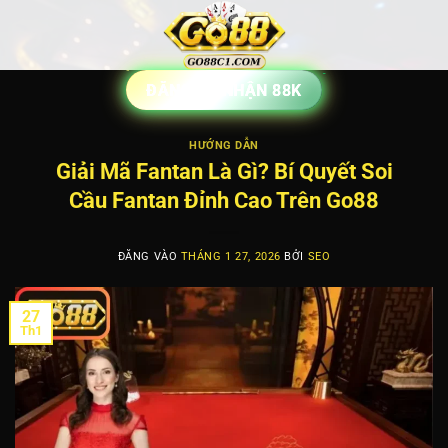
Bỏ
qua
nội
dung
ĐĂNG KÝ NHẬN 88K
HƯỚNG DẪN
Giải Mã Fantan Là Gì? Bí Quyết Soi
Cầu Fantan Đỉnh Cao Trên Go88
ĐĂNG VÀO
THÁNG 1 27, 2026
BỞI
SEO
27
Th1