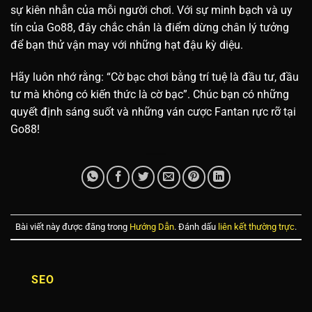
sự kiên nhẫn của mỗi người chơi. Với sự minh bạch và uy
tín của Go88, đây chắc chắn là điểm dừng chân lý tưởng
để bạn thử vận may với những hạt đậu kỳ diệu.
Hãy luôn nhớ rằng: “Cờ bạc chơi bằng trí tuệ là đầu tư, đầu
tư mà không có kiến thức là cờ bạc”. Chúc bạn có những
quyết định sáng suốt và những ván cược Fantan rực rỡ tại
Go88!
Bài viết này được đăng trong
Hướng Dẫn
. Đánh dấu
liên kết thường trực
.
SEO