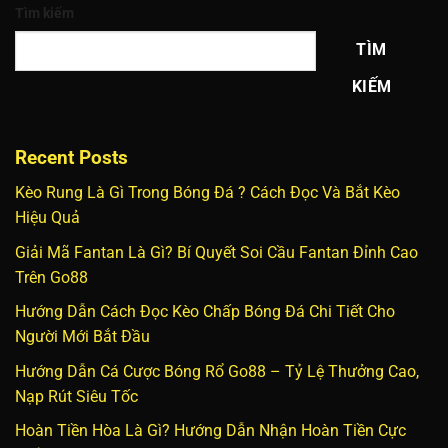
Tìm kiếm
TÌM
KIẾM
Recent Posts
Kèo Rung Là Gì Trong Bóng Đá ? Cách Đọc Và Bắt Kèo
Hiệu Quả
Giải Mã Fantan Là Gì? Bí Quyết Soi Cầu Fantan Đỉnh Cao
Trên Go88
Hướng Dẫn Cách Đọc Kèo Chấp Bóng Đá Chi Tiết Cho
Người Mới Bắt Đầu
Hướng Dẫn Cá Cược Bóng Rổ Go88 – Tỷ Lệ Thưởng Cao,
Nạp Rút Siêu Tốc
Hoàn Tiền Hòa Là Gì? Hướng Dẫn Nhận Hoàn Tiền Cực