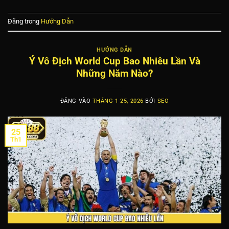
Đăng trong
Hướng Dẫn
HƯỚNG DẪN
Ý Vô Địch World Cup Bao Nhiêu Lần Và
Những Năm Nào?
ĐĂNG VÀO
THÁNG 1 25, 2026
BỞI
SEO
25
Th1