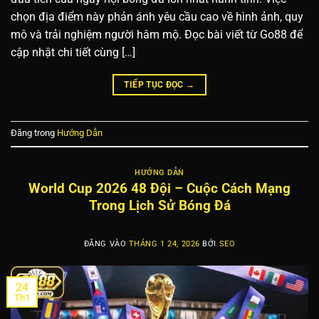
chọn địa điểm này phản ánh yêu cầu cao về hình ảnh, quy
mô và trải nghiệm người hâm mộ. Đọc bài viết từ Go88 để
cập nhật chi tiết cùng […]
TIẾP TỤC ĐỌC
→
Đăng trong
Hướng Dẫn
HƯỚNG DẪN
World Cup 2026 48 Đội – Cuộc Cách Mạng
Trong Lịch Sử Bóng Đá
ĐĂNG VÀO
THÁNG 1 24, 2026
BỞI
SEO
24
Th1