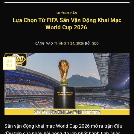
HƯỚNG DẪN
Lựa Chọn Từ FIFA Sân Vận Động Khai Mạc
World Cup 2026
ĐĂNG VÀO
THÁNG 1 24, 2026
BỞI
SEO
24
Th1
Sân vận động khai mạc World Cup 2026 mở ra trận đấu
đầu tiên của ngày hội bóng đá lớn nhất hành tinh. Việc