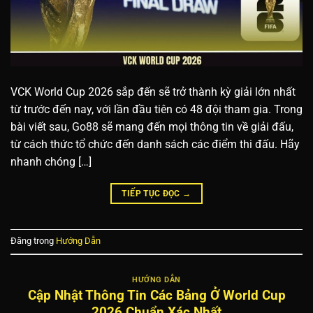
VCK World Cup 2026 sắp đến sẽ trở thành kỳ giải lớn nhất
từ trước đến nay, với lần đầu tiên có 48 đội tham gia. Trong
bài viết sau, Go88 sẽ mang đến mọi thông tin về giải đấu,
từ cách thức tổ chức đến danh sách các điểm thi đấu. Hãy
nhanh chóng […]
TIẾP TỤC ĐỌC
→
Đăng trong
Hướng Dẫn
HƯỚNG DẪN
Cập Nhật Thông Tin Các Bảng Ở World Cup
2026 Chuẩn Xác Nhất