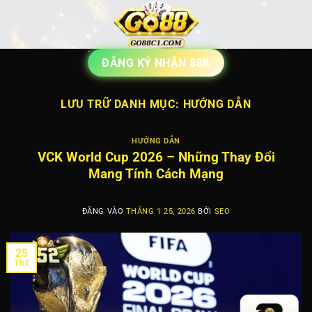
Bỏ
qua
nội
dung
ĐĂNG KÝ NHẬN 88K
LƯU TRỮ DANH MỤC:
HƯỚNG DẪN
HƯỚNG DẪN
VCK World Cup 2026 – Những Thay Đổi
Mang Tính Cách Mạng
ĐĂNG VÀO
THÁNG 1 25, 2026
BỞI
SEO
25
Th1