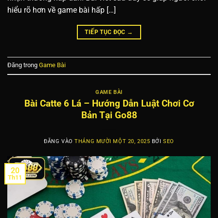
hiểu rõ hơn về game bài hấp […]
TIẾP TỤC ĐỌC
→
Đăng trong
Game Bài
GAME BÀI
Bài Catte 6 Lá – Hướng Dẫn Luật Chơi Cơ
Bản Tại Go88
ĐĂNG VÀO
THÁNG MƯỜI MỘT 20, 2025
BỞI
SEO
20
Th11