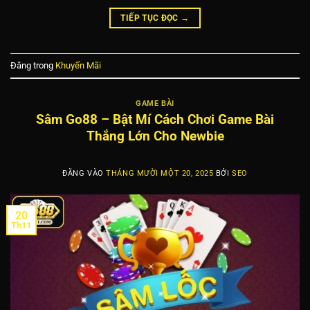
TIẾP TỤC ĐỌC
→
Đăng trong
Khuyến Mãi
GAME BÀI
Sâm Go88 – Bật Mí Cách Chơi Game Bài
Thắng Lớn Cho Newbie
ĐĂNG VÀO
THÁNG MƯỜI MỘT 20, 2025
BỞI
SEO
20
Th11