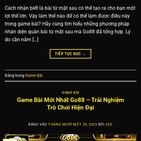
Cách nhận biết lá bài từ mặt sau có thể tạo ra cho bạn một
lợi thế lớn. Vậy làm thế nào để có thể làm được điều này
trong game bài? Hãy cùng tìm hiểu những phương pháp
nhận diện quân bài từ mặt sau mà Go88 đã tổng hợp. Lý
do cần nắm […]
TIẾP TỤC ĐỌC
→
Đăng trong
Game Bài
GAME BÀI
Game Bài Mới Nhất Go88 – Trải Nghiệm
Trò Chơi Hiện Đại
ĐĂNG VÀO
THÁNG MƯỜI MỘT 20, 2025
BỞI
SEO