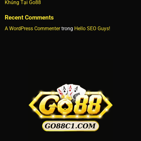
Khủng Tại Go88
Recent Comments
A WordPress Commenter
trong
Hello SEO Guys!