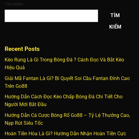
Tìm kiếm
TÌM
KIẾM
Recent Posts
Kèo Rung Là Gì Trong Bóng Đá ? Cách Đọc Và Bắt Kèo
Hiệu Quả
Giải Mã Fantan Là Gì? Bí Quyết Soi Cầu Fantan Đỉnh Cao
Trên Go88
Hướng Dẫn Cách Đọc Kèo Chấp Bóng Đá Chi Tiết Cho
Người Mới Bắt Đầu
Hướng Dẫn Cá Cược Bóng Rổ Go88 – Tỷ Lệ Thưởng Cao,
Nạp Rút Siêu Tốc
Hoàn Tiền Hòa Là Gì? Hướng Dẫn Nhận Hoàn Tiền Cực