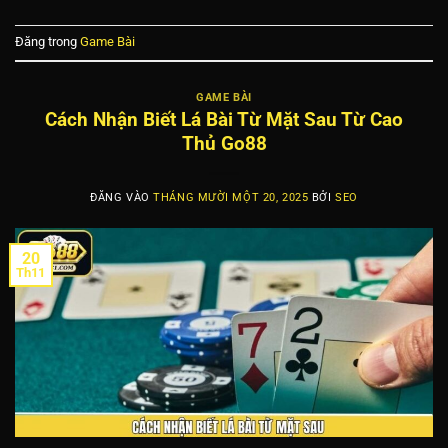
Đăng trong
Game Bài
GAME BÀI
Cách Nhận Biết Lá Bài Từ Mặt Sau Từ Cao
Thủ Go88
ĐĂNG VÀO
THÁNG MƯỜI MỘT 20, 2025
BỞI
SEO
20
Th11