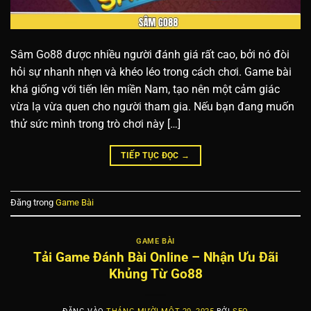
Sâm Go88 được nhiều người đánh giá rất cao, bởi nó đòi
hỏi sự nhanh nhẹn và khéo léo trong cách chơi. Game bài
khá giống với tiến lên miền Nam, tạo nên một cảm giác
vừa lạ vừa quen cho người tham gia. Nếu bạn đang muốn
thử sức mình trong trò chơi này […]
TIẾP TỤC ĐỌC
→
Đăng trong
Game Bài
GAME BÀI
Tải Game Đánh Bài Online – Nhận Ưu Đãi
Khủng Từ Go88