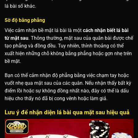
lá bài số khác.
Sờ độ bằng phẳng
Việc cảm nhận bề mặt lá bài là một
cách nhận biết lá bài
từ mặt sau
. Thông thường, mặt sau của quân bài được chế
tạo phẳng và đồng đều. Tuy nhiên, thỉnh thoảng có thể
xuất hiện những chỗ không bằng phẳng hoặc gợn nhẹ trên
bề mặt.
Bạn có thể cảm nhận độ phẳng bằng việc chạm tay hoặc
vuốt nhẹ qua mặt sau của các quân. Nếu nhận thấy bất kỳ
điểm lồi hoặc sự không đồng nhất nào, đây có thể là dấu
hiệu cho thấy nó đã bị cong vênh hoặc làm giả.
Lưu ý để nhận diện lá bài qua mặt sau hiệu quả