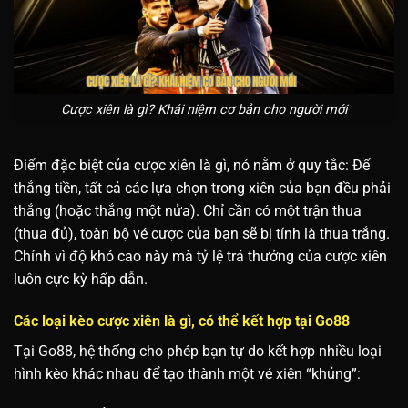
Cược xiên là gì? Khái niệm cơ bản cho người mới
Điểm đặc biệt của cược xiên là gì, nó nằm ở quy tắc: Để
thắng tiền, tất cả các lựa chọn trong xiên của bạn đều phải
thắng (hoặc thắng một nửa). Chỉ cần có một trận thua
(thua đủ), toàn bộ vé cược của bạn sẽ bị tính là thua trắng.
Chính vì độ khó cao này mà tỷ lệ trả thưởng của cược xiên
luôn cực kỳ hấp dẫn.
Các loại kèo cược xiên là gì, có thể kết hợp tại Go88
Tại Go88, hệ thống cho phép bạn tự do kết hợp nhiều loại
hình kèo khác nhau để tạo thành một vé xiên “khủng”: