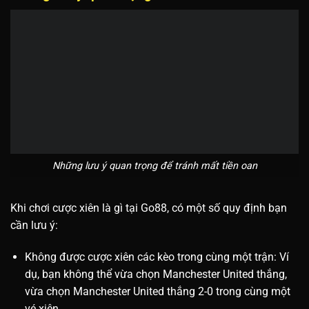
Những lưu ý quan trọng để tránh mất tiền oan
Khi chơi cược xiên là gì tại Go88, có một số quy định bạn
cần lưu ý:
Không được cược xiên các kèo trong cùng một trận: Ví
dụ, bạn không thể vừa chọn Manchester United thắng,
vừa chọn Manchester United thắng 2-0 trong cùng một
vé xiên.