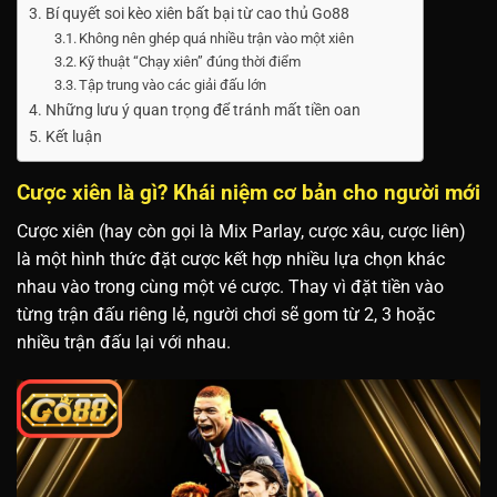
Bí quyết soi kèo xiên bất bại từ cao thủ Go88
Không nên ghép quá nhiều trận vào một xiên
Kỹ thuật “Chạy xiên” đúng thời điểm
Tập trung vào các giải đấu lớn
Những lưu ý quan trọng để tránh mất tiền oan
Kết luận
Cược xiên là gì? Khái niệm cơ bản cho người mới
Cược xiên (hay còn gọi là Mix Parlay, cược xâu, cược liên)
là một hình thức đặt cược kết hợp nhiều lựa chọn khác
nhau vào trong cùng một vé cược. Thay vì đặt tiền vào
từng trận đấu riêng lẻ, người chơi sẽ gom từ 2, 3 hoặc
nhiều trận đấu lại với nhau.