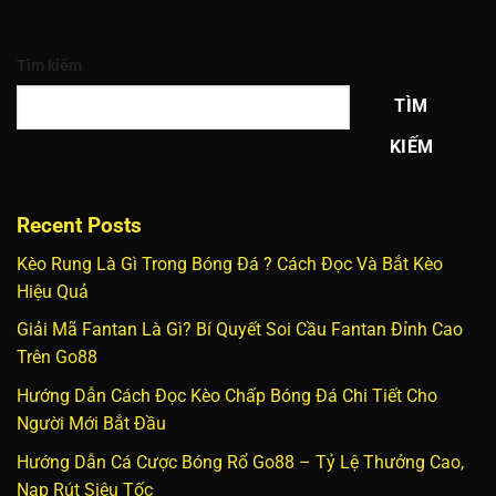
Tìm kiếm
TÌM
KIẾM
Recent Posts
Kèo Rung Là Gì Trong Bóng Đá ? Cách Đọc Và Bắt Kèo
Hiệu Quả
Giải Mã Fantan Là Gì? Bí Quyết Soi Cầu Fantan Đỉnh Cao
Trên Go88
Hướng Dẫn Cách Đọc Kèo Chấp Bóng Đá Chi Tiết Cho
Người Mới Bắt Đầu
Hướng Dẫn Cá Cược Bóng Rổ Go88 – Tỷ Lệ Thưởng Cao,
Nạp Rút Siêu Tốc