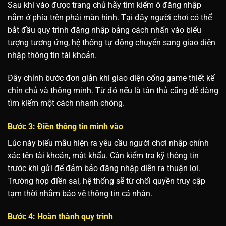
Sau khi vào được trang chủ hãy tìm kiếm ô đăng nhập
nằm ở phía trên phải màn hình. Tại đây người chơi có thể
bắt đầu quy trình đăng nhập bằng cách nhấn vào biểu
tượng tương ứng, hệ thống tự động chuyển sang giao diện
nhập thông tin tài khoản.
Đây chính bước đơn giản khi giao diện cổng game thiết kế
chỉn chủ và thông minh. Từ đó nếu là tân thủ cũng dễ dàng
tìm kiếm một cách nhanh chóng.
Bước 3: Điền thông tin mình vào
Lúc này biểu mẫu hiện ra yêu cầu người chơi nhập chính
xác tên tài khoản, mật khẩu. Cần kiểm tra kỹ thông tin
trước khi gửi để đảm bảo đăng nhập diễn ra thuận lợi.
Trường hợp điền sai, hệ thống sẽ từ chối quyền truy cập
tạm thời nhằm bảo vệ thông tin cá nhân.
Bước 4: Hoàn thành quy trình