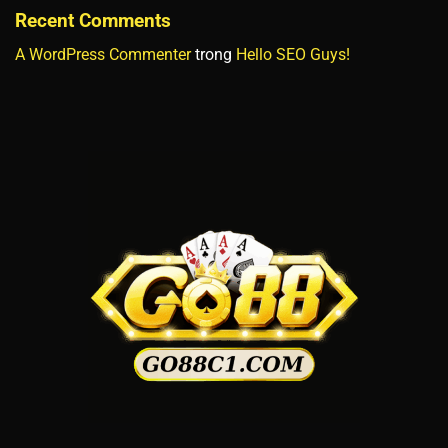
Recent Comments
A WordPress Commenter
trong
Hello SEO Guys!