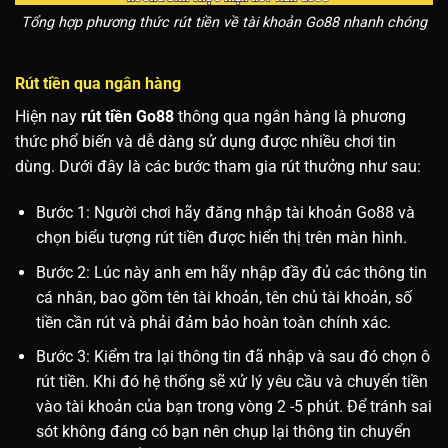
Tổng hợp phương thức rút tiền về tài khoản Go88 nhanh chóng
Rút tiền qua ngân hàng
Hiện nay
rút tiền Go88
thông qua ngân hàng là phương
thức phổ biến và dễ dàng sử dụng được nhiều chơi tin
dùng. Dưới đây là các bước tham gia rút thưởng như sau:
Bước 1: Người chơi hãy đăng nhập tài khoản Go88 và
chọn biểu tượng rút tiền được hiển thị trên màn hình.
Bước 2: Lúc này anh em hãy nhập đầy đủ các thông tin
cá nhân, bao gồm tên tài khoản, tên chủ tài khoản, số
tiền cần rút và phải đảm bảo hoàn toàn chính xác.
Bước 3: Kiểm tra lại thông tin đã nhập và sau đó chọn ô
rút tiền. Khi đó hệ thống sẽ xử lý yêu cầu và chuyển tiền
vào tài khoản của bạn trong vòng 2 -5 phút. Để tránh sai
sót không đáng có bạn nên chụp lại thông tin chuyển