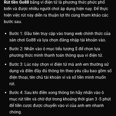
Rút tiền Go88
bằng ví điện tử là phương thức phức phổ
biến và được nhiều người chơi áp dụng hiện nay. Để thực
hiện việc rút này diễn ra thuận lợi thì cùng tham khảo các
bước sau.
Bước 1: Đầu tiên truy cập vào trang web chính thức của
sân chơi Go88 và lựa chọn đăng nhập tài khoản vào.
Bước 2: Nhấn vào ô mục tiểu tượng $ để chọn lựa
phương thức mình thanh toán thông qua ví điện tử.
Bước 3: Lúc này chọn ví điện tử mà anh em thường sử
dụng và điền đầy đủ thông tin theo yêu cầu bao gồm số
điện thoại, tên chủ tài khoản ví và số tiền mình muốn
rút.
Bước 4: Sau khi điền xong thông tin hãy nhấn vào ô
mục rút tiền và chờ đợi trong khoảng thời gian 3 -5 phút
để tiền cược được chuyển vào ví của anh em nhanh
chóng.