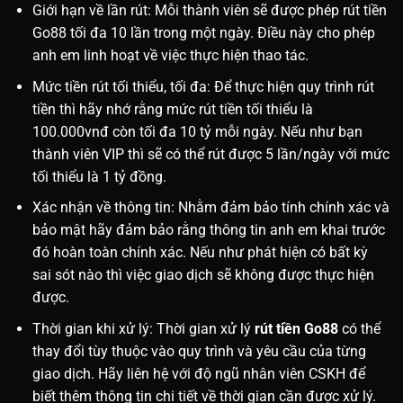
Giới hạn về lần rút: Mỗi thành viên sẽ được phép rút tiền
Go88 tối đa 10 lần trong một ngày. Điều này cho phép
anh em linh hoạt về việc thực hiện thao tác.
Mức tiền rút tối thiểu, tối đa: Để thực hiện quy trình rút
tiền thì hãy nhớ rằng mức rút tiền tối thiểu là
100.000vnđ còn tối đa 10 tỷ mỗi ngày. Nếu như bạn
thành viên VIP thì sẽ có thể rút được 5 lần/ngày với mức
tối thiểu là 1 tỷ đồng.
Xác nhận về thông tin: Nhằm đảm bảo tính chính xác và
bảo mật hãy đảm bảo rằng thông tin anh em khai trước
đó hoàn toàn chính xác. Nếu như phát hiện có bất kỳ
sai sót nào thì việc giao dịch sẽ không được thực hiện
được.
Thời gian khi xử lý: Thời gian xử lý
rút tiền Go88
có thể
thay đổi tùy thuộc vào quy trình và yêu cầu của từng
giao dịch. Hãy liên hệ với độ ngũ nhân viên CSKH để
biết thêm thông tin chi tiết về thời gian cần được xử lý.