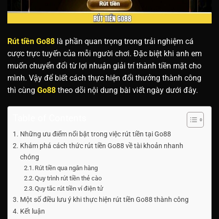
Rút tiền Go88
là phần quan trọng trong trải nghiệm cá
cược trực tuyến của mỗi người chơi. Đặc biệt khi anh em
muốn chuyển đổi từ lợi nhuận giải trí thành tiền mặt cho
mình. Vậy để biết cách thực hiện đổi thưởng thành công
thì cùng
Go88
theo dõi nội dung bài viết ngày dưới đây.
Table of Contents
Những ưu điểm nổi bật trong việc rút tiền tại Go88
Khám phá cách thức rút tiền Go88 về tài khoản nhanh
chóng
Rút tiền qua ngân hàng
Quy trình rút tiền thẻ cào
Quy tắc rút tiền ví điện tử
Một số điều lưu ý khi thực hiện rút tiền Go88 thành công
Kết luận