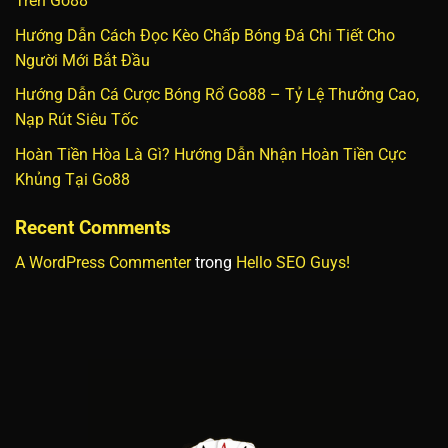
Trên Go88
Hướng Dẫn Cách Đọc Kèo Chấp Bóng Đá Chi Tiết Cho
Người Mới Bắt Đầu
Hướng Dẫn Cá Cược Bóng Rổ Go88 – Tỷ Lệ Thưởng Cao,
Nạp Rút Siêu Tốc
Hoàn Tiền Hòa Là Gì? Hướng Dẫn Nhận Hoàn Tiền Cực
Khủng Tại Go88
Recent Comments
A WordPress Commenter
trong
Hello SEO Guys!