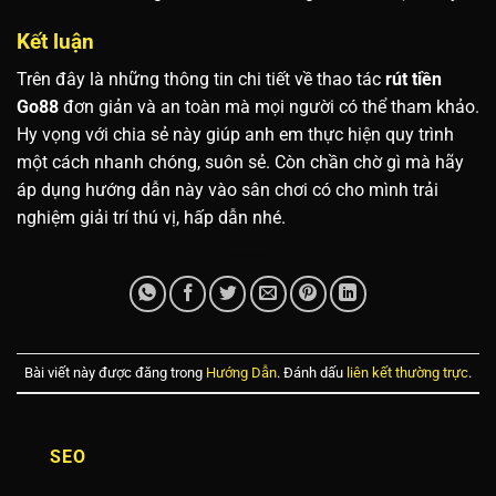
Kết luận
Trên đây là những thông tin chi tiết về thao tác
rút tiền
Go88
đơn giản và an toàn mà mọi người có thể tham khảo.
Hy vọng với chia sẻ này giúp anh em thực hiện quy trình
một cách nhanh chóng, suôn sẻ. Còn chần chờ gì mà hãy
áp dụng hướng dẫn này vào sân chơi có cho mình trải
nghiệm giải trí thú vị, hấp dẫn nhé.
Bài viết này được đăng trong
Hướng Dẫn
. Đánh dấu
liên kết thường trực
.
SEO