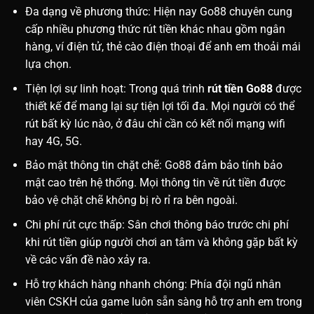
Đa dạng về phương thức: Hiện nay Go88 chuyên cung
cấp nhiều phương thức rút tiền khác nhau gồm ngân
hàng, ví điện tử, thẻ cào điện thoại để anh em thoải mái
lựa chọn.
Tiện lợi sự linh hoạt: Trong quá trình
rút tiền Go88
được
thiết kế để mang lại sự tiện lợi tối đa. Mọi người có thể
rút bất kỳ lúc nào, ở đâu chỉ cần có kết nối mạng wifi
hay 4G, 5G.
Bảo mật thông tin chặt chẽ: Go88 đảm bảo tính bảo
mật cao trên hệ thống. Mọi thông tin về rút tiền được
bảo vệ chặt chẽ không bị rò rỉ ra bên ngoài.
Chi phí rút cực thấp: Sân chơi thông báo trước chi phí
khi rút tiền giúp người chơi an tâm và không gặp bất kỳ
về các vấn đề nào xảy ra.
Hỗ trợ khách hàng nhanh chóng: Phía đội ngũ nhân
viên CSKH của game luôn sẵn sàng hỗ trợ anh em trong