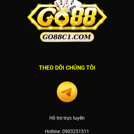
THEO DÕI CHÚNG TÔI
Hỗ trợ trực tuyến
Hotline:
0903251511